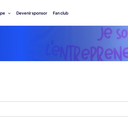
ipe
Devenir sponsor
Fan club