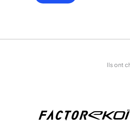
s
+
1
Ils ont 